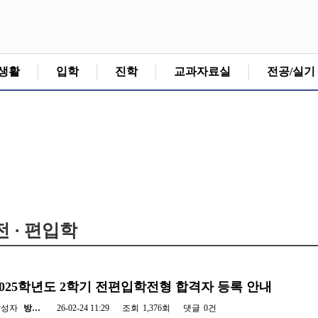
생활
입학
진학
교과자료실
전공/실기
전 · 편입학
2025학년도 2학기 전편입학전형 합격자 등록 안내
작성자
방…
26-02-24 11:29
조회
1,376회
댓글
0건