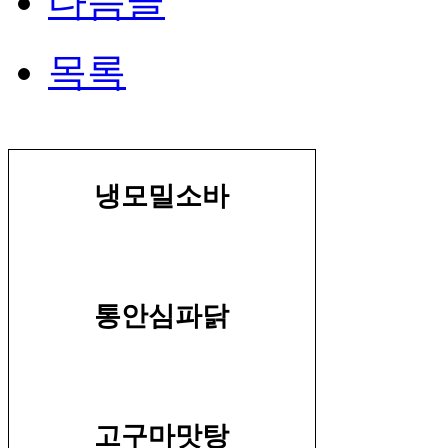
다음글
목록
냉모밀소바
통안심파닭
고구마맛탕