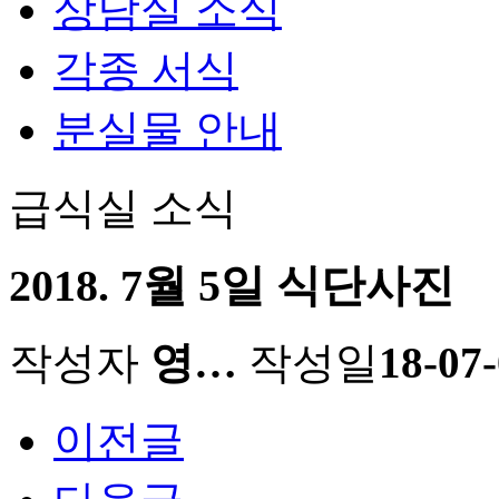
상담실 소식
각종 서식
분실물 안내
급식실 소식
2018. 7월 5일 식단사진
작성자
영…
작성일
18-07-
이전글