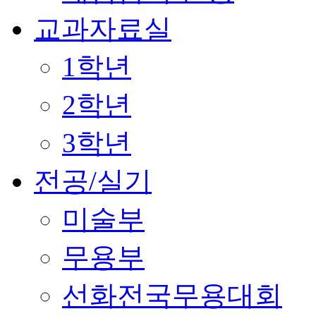
교과자료실
1학년
2학년
3학년
전공/실기
미술부
무용부
선화전국무용대회