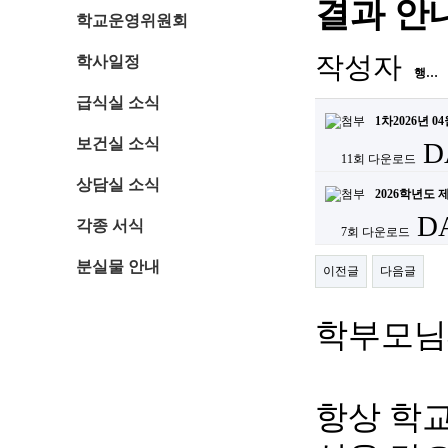
결과 안
학교운영위원회
작성자
학사일정
행…
급식실 소식
1차2026년 
보건실 소식
D
11회 다운로드
상담실 소식
2026학년도
DA
각종 서식
7회 다운로드
분실물 안내
이전글
다음글
학부모님
항상 학