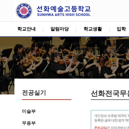
학교안내
알림마당
학교생활
입학
전공실기
선화전국무
미술부
개인정보 보호법 제59조 
등록된 글에 대한 법적 
무용부
폰트파일
은 저작권법상 