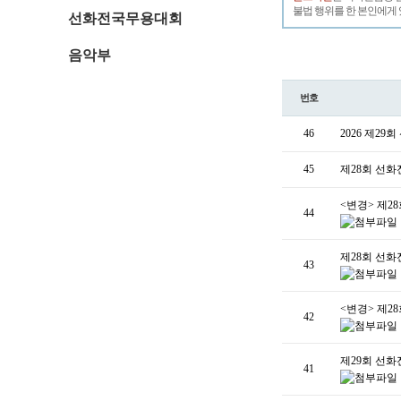
불법 행위를 한 본인에게 
선화전국무용대회
음악부
번호
46
2026 제2
45
제28회 선
<변경> 제2
44
제28회 선화
43
<변경> 제2
42
제29회 선화
41