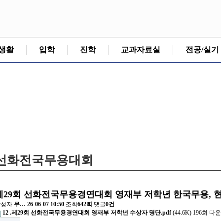
생활
입학
진학
교과자료실
전공/실기
선화전국무용대회
제29회 선화전국무용경연대회 영재부 저학년 한국무용, 
작성자
무…
26-06-07 10:50
조회
642회
댓글
0건
12 .제29회 선화전국무용경연대회 영재부 저학년 수상자 명단.pdf
(44.6K)
196회 다