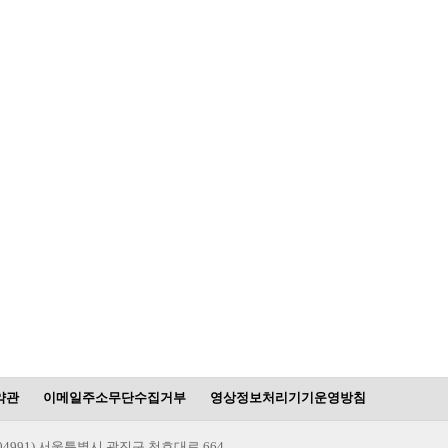
약관
이메일주소무단수집거부
영상정보처리기기운영방침
(04991) 서울특별시 광진구 천호대로 664