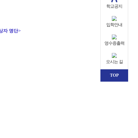
학교공지
입학안내
상자 명단>
영수증출력
오시는 길
TOP