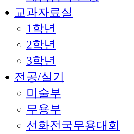
교과자료실
1학년
2학년
3학년
전공/실기
미술부
무용부
선화전국무용대회