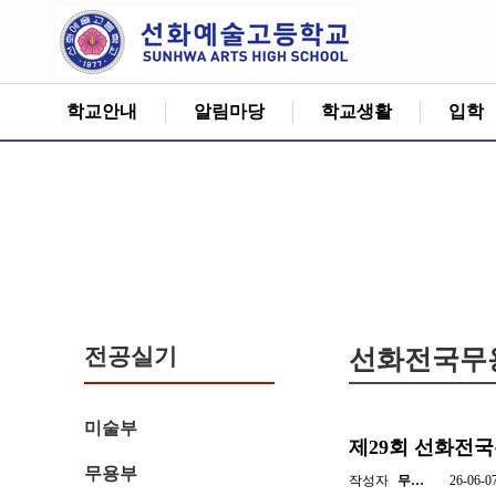
학교안내
알림마당
학교생활
입학
전공실기
선화전국무
미술부
제29회 선화전
무용부
작성자
무…
26-06-0