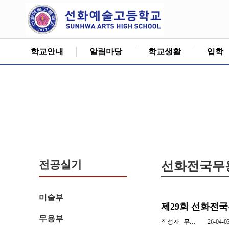
학교안내
알림마당
학교생활
입학
전공실기
선화전국무
미술부
제29회 선화전
무용부
작성자
무…
26-04-0