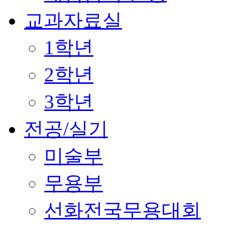
교과자료실
1학년
2학년
3학년
전공/실기
미술부
무용부
선화전국무용대회