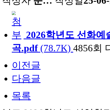
작성자
운…
작성일
25-06-
2026학년도 선화
곡.pdf
(78.7K)
4856회
이전글
다음글
목록