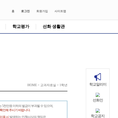
홈
로그인
회원가입
사이트맵
학교평가
선화 생활관
학교알리미
HOME > 교과자료실 > 1학년
선화인
는 5천만원 이하의 벌금이 부과될 수 있으며,
 확인해 주시기 바랍니다.
학교공지
 이용 시
발생하는 민/형사상의 책임은