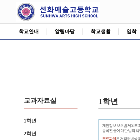
학교안내
알림마당
학교생활
입학
교과자료실
1학년
1학년
개인정보 보호법 제59조 
등록된 글에 대한 법적 
2학년
폰트파일
은 저작권법상 