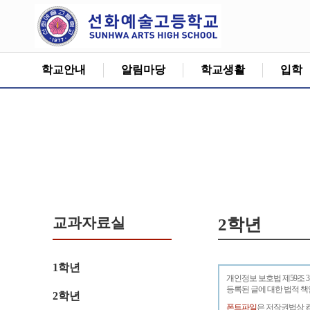
학교안내
알림마당
학교생활
입학
교과자료실
2학년
1학년
개인정보 보호법 제59조 
등록된 글에 대한 법적 
2학년
폰트파일
은 저작권법상 