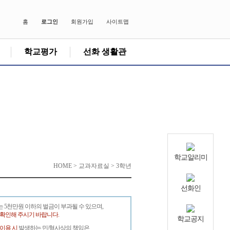
홈
로그인
회원가입
사이트맵
학교평가
선화 생활관
학교알리미
HOME > 교과자료실 > 3학년
선화인
는 5천만원 이하의 벌금이 부과될 수 있으며,
 확인해 주시기 바랍니다.
학교공지
 이용 시
발생하는 민/형사상의 책임은