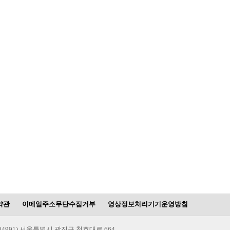
약관
이메일주소무단수집거부
영상정보처리기기운영방침
(04991) 서울특별시 광진구 천호대로 664