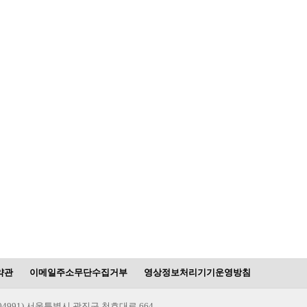
약관
이메일주소무단수집거부
영상정보처리기기운영방침
(04991) 서울특별시 광진구 천호대로 664