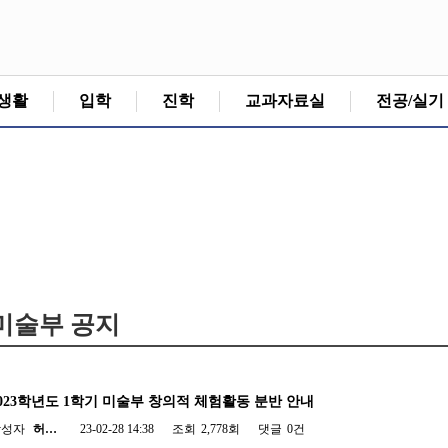
생활
입학
진학
교과자료실
전공/실기
미술부 공지
023학년도 1학기 미술부 창의적 체험활동 분반 안내
작성자
허…
23-02-28 14:38
조회
2,778회
댓글
0건