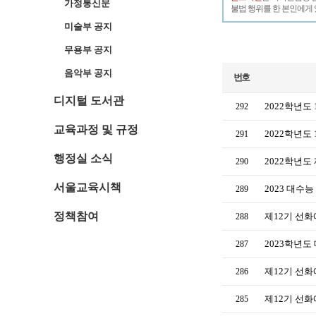
가정통신문
불법 행위를 한 본인에게 
미술부 공지
무용부 공지
음악부 공지
번호
디지털 도서관
2022학년도
292
교육과정 및 규정
2022학년도
291
행정실 소식
2022학년도
290
서울교육시책
2023 대수
289
정책참여
제12기 선
288
2023학년
287
제12기 선
286
제12기 선
285