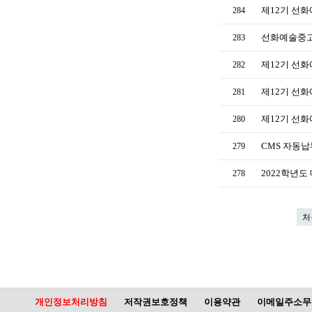
제12기 선
284
선화예술중고
283
제12기 선
282
제12기 선
281
제12기 선
280
CMS 자동
279
2022학년도
278
처
개인정보처리방침
저작권보호정책
이용약관
이메일주소무