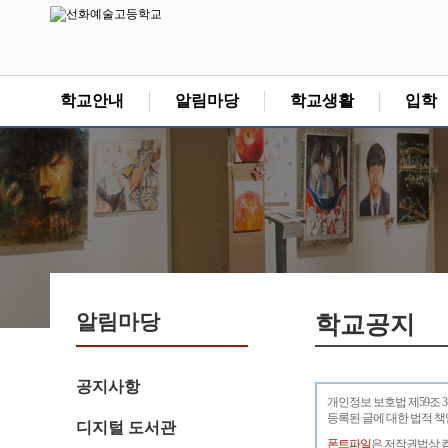
학교안내
알림마당
학교생활
입학
알림마당
학교공지
공지사항
개인정보 보호법 제59조 
등록된 글에 대한 법적 
디지털 도서관
폰트파일
은 저작권법상 