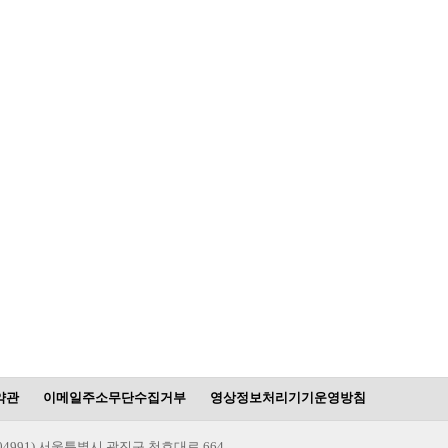
약관
이메일주소무단수집거부
영상정보처리기기운영방침
(04991) 서울특별시 광진구 천호대로 664