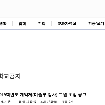
생활
입학
진학
교과자료실
전공/실기
학교공지
2019학년도 계약제(미술부 강사) 교원 초빙 공고
작성자
운…
18-08-16 15:42
조회
17,280회
댓글
0건