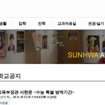
생활
입학
진학
교과자료실
전공/실기
학교공지
교육부장관 서한문 <수능 특별 방역기간>
작성자
이…
20-11-30 12:20
조회
6,632회
댓글
0건
이전글