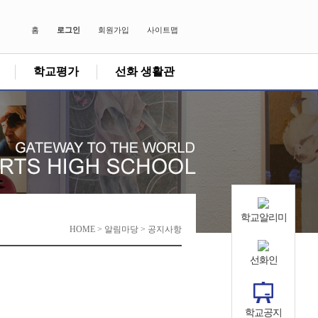
홈
로그인
회원가입
사이트맵
학교평가
선화 생활관
학교알리미
HOME > 알림마당 > 공지사항
선화인
학교공지