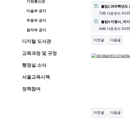
가정통신문
붙임2.2020학년
미술부 공지
72회 다운로드
DATE 
무용부 공지
붙임4.지원서_자
44회 다운로드
DATE 
음악부 공지
이전글
다음글
디지털 도서관
교육과정 및 규정
행정실 소식
서울교육시책
정책참여
이전글
다음글