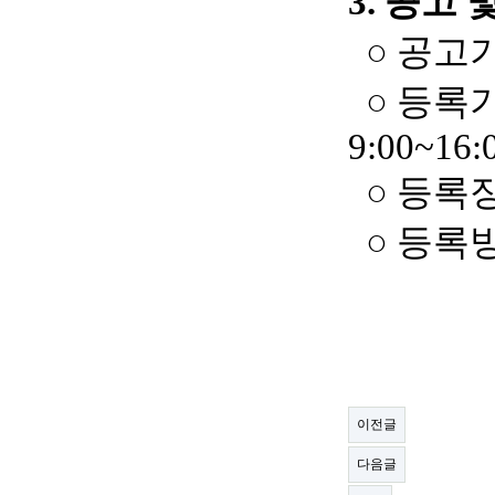
3.
공고 
○
공고
○
등록
9:00~16:
○
등록
○
등록
이전글
다음글