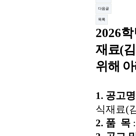
다음글
목록
202
재료
(
김
위해 아
1.
공고명
식재료
(
2.
품 목