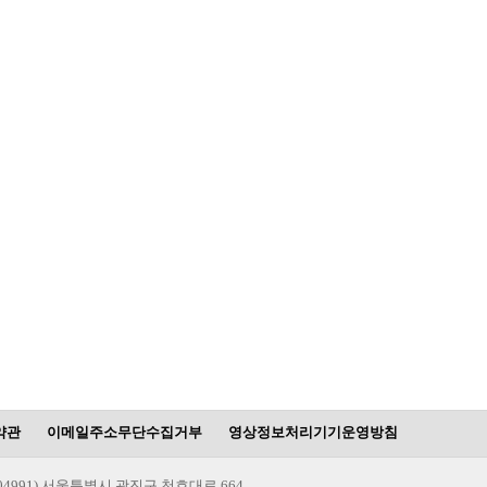
약관
이메일주소무단수집거부
영상정보처리기기운영방침
(04991) 서울특별시 광진구 천호대로 664