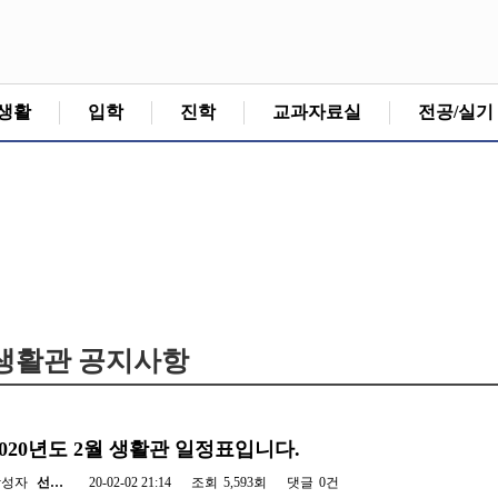
생활
입학
진학
교과자료실
전공/실기
생활관 공지사항
2020년도 2월 생활관 일정표입니다.
작성자
선…
20-02-02 21:14
조회
5,593회
댓글
0건