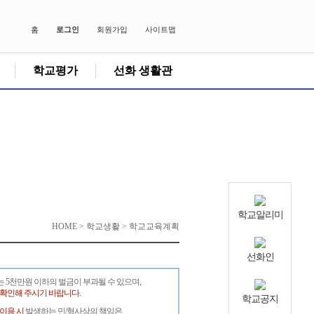
홈
로그인
회원가입
사이트맵
학교평가
선화 생활관
학교알리미
HOME > 학교생활 > 학교교육계획
선화인
는 5천만원 이하의 벌금이 부과될 수 있으며,
 확인해 주시기 바랍니다.
학교공지
 이용 시
발생하는 민/형사상의 책임은